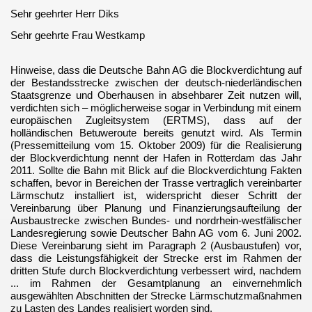
Sehr geehrter Herr Diks
htung nach
Sehr geehrte Frau Westkamp
ch
Hinweise, dass die Deutsche Bahn AG die Blockverdichtung auf
der Bestandsstrecke zwischen der deutsch-niederländischen
Staatsgrenze und Oberhausen in absehbarer Zeit nutzen will,
verdichten sich – möglicherweise sogar in Verbindung mit einem
ndnis
europäischen Zugleitsystem (ERTMS), dass auf der
holländischen Betuweroute bereits genutzt wird. Als Termin
(Pressemitteilung vom 15. Oktober 2009) für die Realisierung
der Blockverdichtung nennt der Hafen in Rotterdam das Jahr
2011. Sollte die Bahn mit Blick auf die Blockverdichtung Fakten
schaffen, bevor in Bereichen der Trasse vertraglich vereinbarter
Lärmschutz installiert ist, widerspricht dieser Schritt der
Vereinbarung über Planung und Finanzierungsaufteilung der
Ausbaustrecke zwischen Bundes- und nordrhein-westfälischer
Landesregierung sowie Deutscher Bahn AG vom 6. Juni 2002.
Diese Vereinbarung sieht im Paragraph 2 (Ausbaustufen) vor,
dass die Leistungsfähigkeit der Strecke erst im Rahmen der
t
dritten Stufe durch Blockverdichtung verbessert wird, nachdem
... im Rahmen der Gesamtplanung an einvernehmlich
ausgewählten Abschnitten der Strecke Lärmschutzmaßnahmen
zu Lasten des Landes realisiert worden sind.