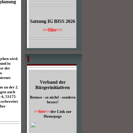
splanung
Satzung IG BISS 2026
>>Hier<<
gehen wird.
 und in
ase der
n.
nternet
Verband der
Bürgerinitiativen
m an der 2.
ngen auch
 6, 53175
Betuwe - so nicht! - sondern
orbereitet
besser!
über
>>hier<<
der Link zur
Homepage