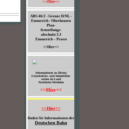
>>Hier<<
ABS 46/2 - Grenze D/NL -
Emmerich - Oberhausen
Plan-
feststellungs-
abschnitt 3.3
Emmerich – Praest
>>Hier<<
Informationen zu (Ihren)
Grundstücks- und Immobilien-
werten im Land
Nordrhein-Westfalen
>>Hier<<
>>Hier<<
finden Sie Informationen der
Deutschen Bahn