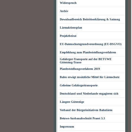
Widerspruch
Archiv
Downloadbereich Beitrittserklärung & Satzung
Lärmaktionsplan
Projektbeirat
EU-Datenschutzgrundverordnung (EU-DSGVO)
Empfehlung zum Planfeststellungsverfahren
Gefahrgut-Transporte auf der BETUWE
Güterztug-Trasse
Planfeststellungsverfahren 2019
Bahn erwägt zusätzliche Mittel für Lärmschutz
Geheime Gefahrguttransporte
Deutschland und Niederlande engagieren sich
Längere Güterzüge
Verband der Bürgerinitiativen Bahnlärm
Betuwe-Ausbauabschnitt Praest 3.3
Impressum