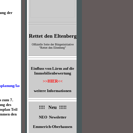
gung der
Rettet den Eltenberg
Offizielle Seite der Bürgerinitiative
"Rettet den Eltenberg"
Einfluss von Lärm auf die
Immobilienbewertung
>>HIER<<
planung/laermaktionsplanung_node.html
weitere Informationen
s zum 7.
ung des
!!!! Neu !!!!!
splan Teil
sammen den
NEO Newsletter
Emmerich-Oberhausen