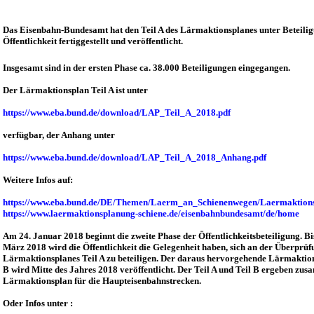
Das Eisenbahn-Bundesamt hat den Teil A des Lärmaktionsplanes unter Beteili
Öffentlichkeit fertiggestellt und veröffentlicht.
Insgesamt sind in der ersten Phase ca. 38.000 Beteiligungen eingegangen.
Der Lärmaktionsplan Teil A ist unter
https://www.eba.bund.de/download/LAP_Teil_A_2018.pdf
verfügbar, der Anhang unter
https://www.eba.bund.de/download/LAP_Teil_A_2018_Anhang.pdf
Weitere Infos auf:
https://www.eba.bund.de/DE/Themen/Laerm_an_Schienenwegen/Laermaktions
https://www.laermaktionsplanung-schiene.de/eisenbahnbundesamt/de/home
Am 24. Januar 2018 beginnt die zweite Phase der Öffentlichkeitsbeteiligung. Bi
März 2018 wird die Öffentlichkeit die Gelegenheit haben, sich an der Überprüf
Lärmaktionsplanes Teil A zu beteiligen. Der daraus hervorgehende Lärmaktion
B wird Mitte des Jahres 2018 veröffentlicht. Der Teil A und Teil B ergeben zu
Lärmaktionsplan für die Haupteisenbahnstrecken.
Oder Infos unter :