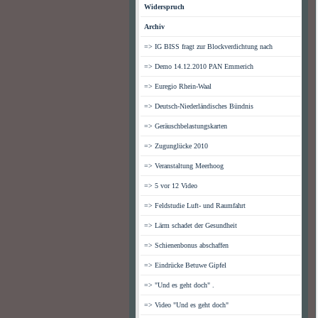
Widerspruch
Archiv
=> IG BISS fragt zur Blockverdichtung nach
=> Demo 14.12.2010 PAN Emmerich
=> Euregio Rhein-Waal
=> Deutsch-Niederländisches Bündnis
=> Geräuschbelastungskarten
=> Zugunglücke 2010
=> Veranstaltung Meerhoog
=> 5 vor 12 Video
=> Feldstudie Luft- und Raumfahrt
=> Lärm schadet der Gesundheit
=> Schienenbonus abschaffen
=> Eindrücke Betuwe Gipfel
=> "Und es geht doch" .
=> Video "Und es geht doch"