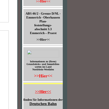
>>Hier<<
ABS 46/2 - Grenze D/NL -
Emmerich - Oberhausen
Plan-
feststellungs-
abschnitt 3.3
Emmerich – Praest
>>Hier<<
Informationen zu (Ihren)
Grundstücks- und Immobilien-
werten im Land
Nordrhein-Westfalen
>>Hier<<
>>Hier<<
finden Sie Informationen der
Deutschen Bahn