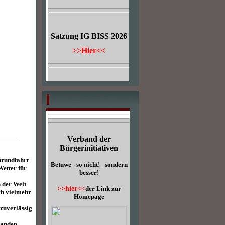
Satzung IG BISS 2026
>>Hier<<
Verband der
Bürgerinitiativen
nrundfahrt
Betuwe - so nicht! - sondern
etter für
besser!
n der Welt
>>hier<<
der Link zur
ch vielmehr
Homepage
 zuverlässig
tanden.