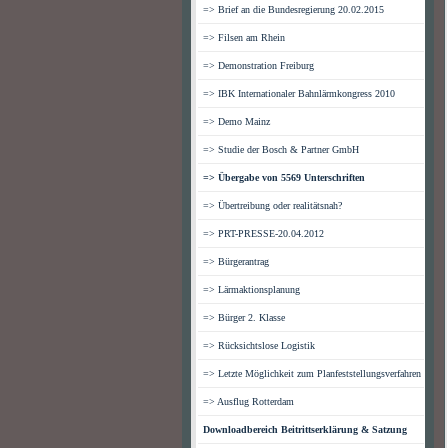
=> Brief an die Bundesregierung 20.02.2015
=> Filsen am Rhein
=> Demonstration Freiburg
=> IBK Internationaler Bahnlärmkongress 2010
=> Demo Mainz
=> Studie der Bosch & Partner GmbH
=> Übergabe von 5569 Unterschriften
=> Übertreibung oder realitätsnah?
=> PRT-PRESSE-20.04.2012
=> Bürgerantrag
=> Lärmaktionsplanung
=> Bürger 2. Klasse
=> Rücksichtslose Logistik
=> Letzte Möglichkeit zum Planfeststellungsverfahren
=> Ausflug Rotterdam
Downloadbereich Beitrittserklärung & Satzung