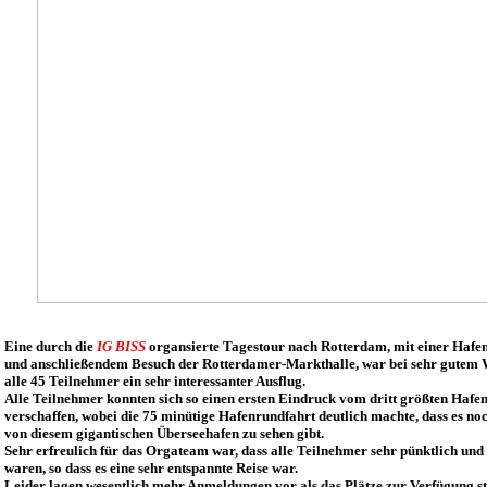
Eine durch die
IG BISS
organsierte Tagestour nach Rotterdam, mit einer Hafe
und anschließendem Besuch der Rotterdamer-Markthalle, war bei sehr gutem W
alle 45 Teilnehmer ein sehr interessanter Ausflug.
Alle Teilnehmer konnten sich so einen ersten Eindruck vom dritt größten Hafe
verschaffen, wobei die 75 minütige Hafenrundfahrt deutlich machte, dass es no
von diesem gigantischen Überseehafen zu sehen gibt.
Sehr erfreulich für das Orgateam war, dass alle Teilnehmer sehr pünktlich und
waren, so dass es eine sehr entspannte Reise war.
Leider lagen wesentlich mehr Anmeldungen vor als das Plätze zur Verfügung s