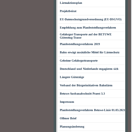
Lärmaktionsplan
Projektbeirat
EU-Datenschutzgrundverordnung (EU-DSGVO)
Empfehlung zum Planfeststellungsverfahren
Gefahrgut-Transporte auf der BETUWE
Güterztug-Trasse
Planfeststellungsverfahren 2019
Bahn erwägt zusätzliche Mittel für Lärmschutz
Geheime Gefahrguttransporte
Deutschland und Niederlande engagieren sich
Längere Güterzüge
Verband der Bürgerinitiativen Bahnlärm
Betuwe-Ausbauabschnitt Praest 3.3
Impressum
Planfeststellungsverfahren Betuwe-Linie 01.03.2021
Offener Brief
Planungsänderung