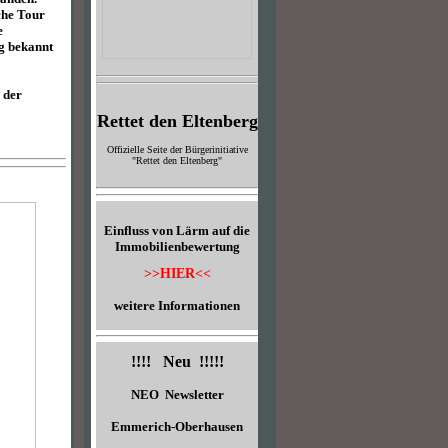
che Tour
e
ig bekannt
 der
Rettet den Eltenberg
Offizielle Seite der Bürgerinitiative
"Rettet den Eltenberg"
Einfluss von Lärm auf die
Immobilienbewertung
>>HIER<<
weitere Informationen
!!!! Neu !!!!!
NEO Newsletter
Emmerich-Oberhausen