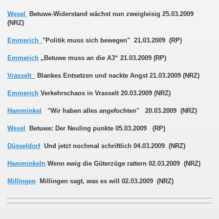
Wesel
Betuwe-Widerstand wächst nun zweigleisig 25.03.2009
ng & Satzung
(NRZ)
Emmerich
"Politik muss sich bewegen" 21.03.2009 (RP)
Emmerich
„Betuwe muss an die A3“ 21.03.2009 (RP)
Vrasselt
Blankes Entsetzen und nackte Angst 21.03.2009 (NRZ)
g (EU-DSGVO)
Emmerich
Verkehrschaos in Vrasselt 20.03.2009 (NRZ)
sverfahren
Hamminkel
"Wir haben alles angefochten" 20.03.2009 (NRZ)
TUWE Güterztug-Trasse
Wesel
Betuwe: Der Neuling punkte 05.03.2009 (RP)
Düsseldorf
Und jetzt nochmal schriftlich 04.03.2009 (NRZ)
Hamminkeln
Wenn ewig die Güterzüge rattern 02.03.2009 (NRZ)
r Lärmschutz
Millingen
Millingen sagt, was es will 02.03.2009 (NRZ)
agieren sich