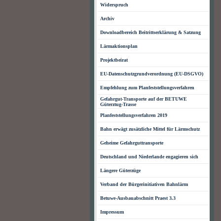
Widerspruch
Archiv
Downloadbereich Beitrittserklärung & Satzung
Lärmaktionsplan
Projektbeirat
EU-Datenschutzgrundverordnung (EU-DSGVO)
Empfehlung zum Planfeststellungsverfahren
Gefahrgut-Transporte auf der BETUWE
Güterztug-Trasse
Planfeststellungsverfahren 2019
Bahn erwägt zusätzliche Mittel für Lärmschutz
Geheime Gefahrguttransporte
Deutschland und Niederlande engagieren sich
Längere Güterzüge
Verband der Bürgerinitiativen Bahnlärm
Betuwe-Ausbauabschnitt Praest 3.3
Impressum