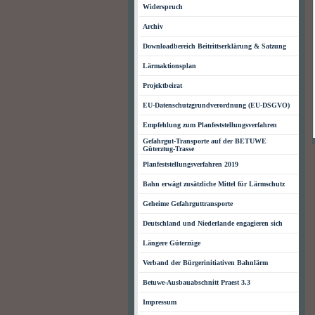
Widerspruch
Archiv
Downloadbereich Beitrittserklärung & Satzung
Lärmaktionsplan
Projektbeirat
EU-Datenschutzgrundverordnung (EU-DSGVO)
Empfehlung zum Planfeststellungsverfahren
Gefahrgut-Transporte auf der BETUWE
Güterztug-Trasse
Planfeststellungsverfahren 2019
Bahn erwägt zusätzliche Mittel für Lärmschutz
Geheime Gefahrguttransporte
Deutschland und Niederlande engagieren sich
Längere Güterzüge
Verband der Bürgerinitiativen Bahnlärm
Betuwe-Ausbauabschnitt Praest 3.3
Impressum