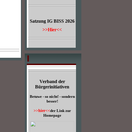
Satzung IG BISS 2026
>>Hier<<
Verband der
Bürgerinitiativen
Betuwe - so nicht! - sondern
besser!
>>hier<<
der Link zur
Homepage