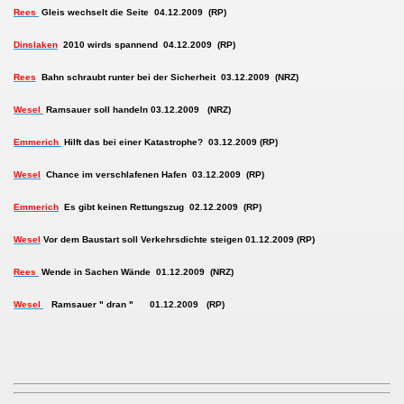
Rees
Gleis wechselt die Seite 04.12.2009 (RP)
ng & Satzung
Dinslaken
2010 wirds spannend 04.12.2009 (RP)
Rees
Bahn schraubt runter bei der Sicherheit 03.12.2009 (NRZ)
Wesel
Ramsauer soll handeln 03.12.2009 (NRZ)
Emmerich
Hilft das bei einer Katastrophe? 03.12.2009 (RP)
g (EU-DSGVO)
Wesel
Chance im verschlafenen Hafen 03.12.2009 (RP)
sverfahren
Emmerich
Es gibt keinen Rettungszug 02.12.2009 (RP)
TUWE Güterztug-Trasse
Wesel
Vor dem Baustart soll Verkehrsdichte steigen 01.12.2009 (RP)
Rees
Wende in Sachen Wände 01.12.2009 (NRZ)
r Lärmschutz
Wesel
Ramsauer " dran " 01.12.2009 (RP)
agieren sich