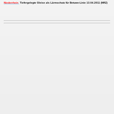
Niederrhein
Tiefergelegte Gleise als Lärmschutz für Betuwe-Linie 13.04.2011 (NRZ)
ng & Satzung
g (EU-DSGVO)
sverfahren
TUWE Güterztug-Trasse
r Lärmschutz
agieren sich